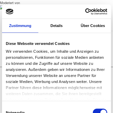
Moderiert von
Zustimmung
Details
Über Cookies
Diese Webseite verwendet Cookies
Wir verwenden Cookies, um Inhalte und Anzeigen zu
personalisieren, Funktionen für soziale Medien anbieten
zu können und die Zugriffe auf unsere Website zu
analysieren. Außerdem geben wir Informationen zu Ihrer
© Copyright - SpardaWelt COUCHSESSION - Wohnzimmer-Konzerte in der
Verwendung unserer Website an unsere Partner für
SpardaWelt -
Impressum
-
Datenschutz
-
AGB
-
Barrierefreiheitserklärung
soziale Medien, Werbung und Analysen weiter. Unsere
Partner führen diese Informationen möglicherweise mit
weiteren Daten zusammen, die Sie ihnen bereitgestellt
haben oder die sie im Rahmen Ihrer Nutzung der Dienste
gesammelt haben.
Einwilligungsauswahl
Notwendig