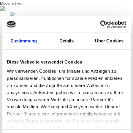
Moderiert von
Zustimmung
Details
Über Cookies
Diese Webseite verwendet Cookies
0
Wir verwenden Cookies, um Inhalte und Anzeigen zu
personalisieren, Funktionen für soziale Medien anbieten
KOMMENTARE
zu können und die Zugriffe auf unsere Website zu
analysieren. Außerdem geben wir Informationen zu Ihrer
Hinterlasse einen Kommentar
Verwendung unserer Website an unsere Partner für
An der Diskussion beteiligen?
soziale Medien, Werbung und Analysen weiter. Unsere
Hinterlasse uns deinen Kommentar!
Partner führen diese Informationen möglicherweise mit
weiteren Daten zusammen, die Sie ihnen bereitgestellt
Name
haben oder die sie im Rahmen Ihrer Nutzung der Dienste