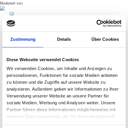
Moderiert von
Zustimmung
Details
Über Cookies
Diese Webseite verwendet Cookies
0
Wir verwenden Cookies, um Inhalte und Anzeigen zu
personalisieren, Funktionen für soziale Medien anbieten
KOMMENTARE
zu können und die Zugriffe auf unsere Website zu
analysieren. Außerdem geben wir Informationen zu Ihrer
Hinterlasse einen Kommentar
Verwendung unserer Website an unsere Partner für
An der Diskussion beteiligen?
soziale Medien, Werbung und Analysen weiter. Unsere
Hinterlasse uns deinen Kommentar!
Partner führen diese Informationen möglicherweise mit
weiteren Daten zusammen, die Sie ihnen bereitgestellt
Name
haben oder die sie im Rahmen Ihrer Nutzung der Dienste