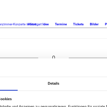
Home
Idee
Termine
Tickets
Bilder
P
0
KOMMENTARE
en Kommentar
Details
Name
Cookies
nhalte und Anzeigen zu personalisieren, Funktionen für soziale