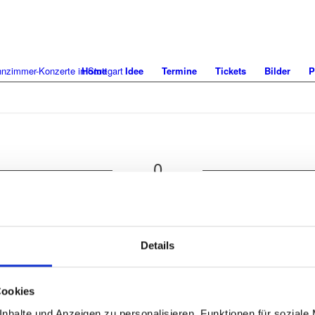
Home
Idee
Termine
Tickets
Bilder
P
0
KOMMENTARE
en Kommentar
Details
Name
Cookies
nhalte und Anzeigen zu personalisieren, Funktionen für soziale