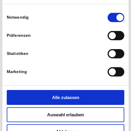
haben oder die sie im Rahmen Ihrer Nutzung der Dienste
gesammelt haben.
E-Mail-Adresse
Einwilligungsauswahl
Notwendig
Website
Präferenzen
Statistiken
*
Kommentar
Marketing
Alle zulassen
Auswahl erlauben