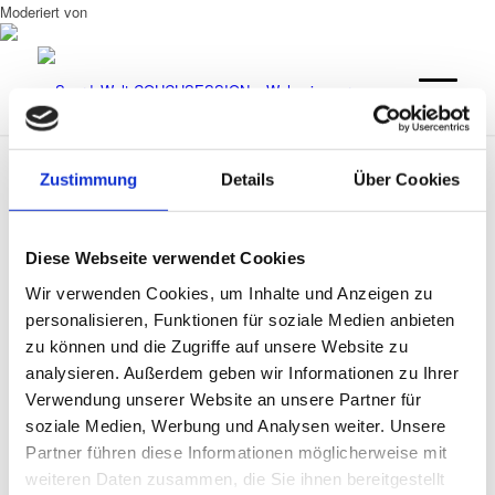
Moderiert von
Zustimmung
Details
Über Cookies
0
Kommentare
Diese Webseite verwendet Cookies
Hinterlasse einen Kommentar
Wir verwenden Cookies, um Inhalte und Anzeigen zu
An der Diskussion beteiligen?
personalisieren, Funktionen für soziale Medien anbieten
Hinterlasse uns deinen Kommentar!
Schreibe einen Kommentar
zu können und die Zugriffe auf unsere Website zu
analysieren. Außerdem geben wir Informationen zu Ihrer
Deine E-Mail-Adresse wird nicht veröffentlicht.
Erforderliche
Verwendung unserer Website an unsere Partner für
Felder sind mit
*
markiert
soziale Medien, Werbung und Analysen weiter. Unsere
Name
Partner führen diese Informationen möglicherweise mit
weiteren Daten zusammen, die Sie ihnen bereitgestellt