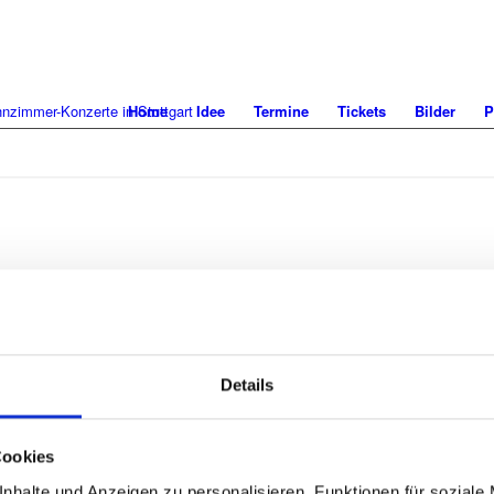
Home
Idee
Termine
Tickets
Bilder
P
ohnzimmer-Konzerte in der SpardaWelt -
Impressum
-
Datenschutz
-
AGB
-
Barrierefreihei
Details
Cookies
nhalte und Anzeigen zu personalisieren, Funktionen für soziale