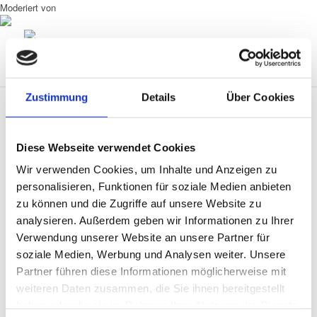
Moderiert von
Zustimmung
Details
Über Cookies
Diese Webseite verwendet Cookies
0
Wir verwenden Cookies, um Inhalte und Anzeigen zu
personalisieren, Funktionen für soziale Medien anbieten
KOMMENTARE
zu können und die Zugriffe auf unsere Website zu
analysieren. Außerdem geben wir Informationen zu Ihrer
Hinterlasse einen Kommentar
Verwendung unserer Website an unsere Partner für
An der Diskussion beteiligen?
soziale Medien, Werbung und Analysen weiter. Unsere
Hinterlasse uns deinen Kommentar!
Partner führen diese Informationen möglicherweise mit
weiteren Daten zusammen, die Sie ihnen bereitgestellt
Name
haben oder die sie im Rahmen Ihrer Nutzung der Dienste