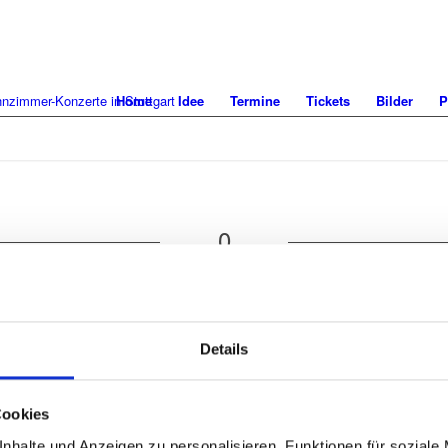
Home
Idee
Termine
Tickets
Bilder
P
0
KOMMENTARE
en Kommentar
Details
Name
Cookies
nhalte und Anzeigen zu personalisieren, Funktionen für soziale