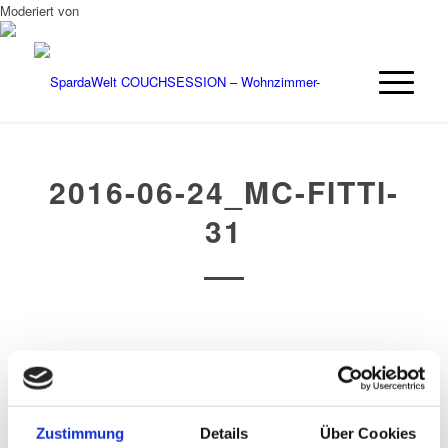
Moderiert von
2016-06-24_MC-FITTI-
31
/
/
25. JUNI 2016
0 KOMMENTARE
VON
OPUS
Zustimmung
Details
Über Cookies
Eintrag teilen