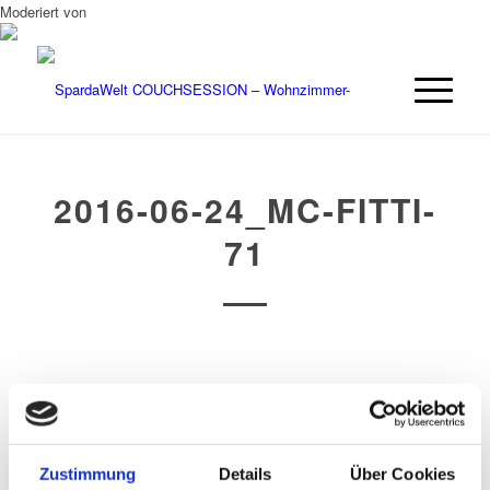
Moderiert von
2016-06-24_MC-FITTI-
71
/
/
25. JUNI 2016
0 KOMMENTARE
VON
OPUS
Zustimmung
Details
Über Cookies
Eintrag teilen