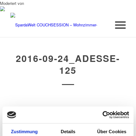
Moderiert von
2016-09-24_ADESSE-
125
/
/
26. SEPTEMBER 2016
0 KOMMENTARE
VON
OPUS
Zustimmung
Details
Über Cookies
Eintrag teilen