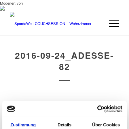
Moderiert von
2016-09-24_ADESSE-
82
/
/
26. SEPTEMBER 2016
0 KOMMENTARE
VON
OPUS
Zustimmung
Details
Über Cookies
Eintrag teilen