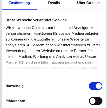
Zustimmung
Details
Über Cookies
Diese Webseite verwendet Cookies
Wir verwenden Cookies, um Inhalte und Anzeigen zu
personalisieren, Funktionen für soziale Medien anbieten
zu können und die Zugriffe auf unsere Website zu
analysieren. Außerdem geben wir Informationen zu Ihrer
Verwendung unserer Website an unsere Partner für
soziale Medien, Werbung und Analysen weiter. Unsere
Partner führen diese Informationen möglicherweise mit
weiteren Daten zusammen, die Sie ihnen bereitgestellt
haben oder die sie im Rahmen Ihrer Nutzung der Dienste
gesammelt haben.
Einwilligungsauswahl
Notwendig
0
Kommentare
Hinterlasse einen Kommentar
Präferenzen
An der Diskussion beteiligen?
Hinterlasse uns deinen Kommentar!