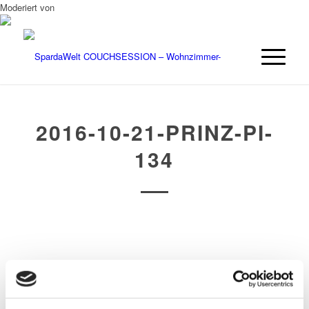
Moderiert von
2016-10-21-PRINZ-PI-
134
/
/
22. OKTOBER 2016
0 KOMMENTARE
VON
OPUS
Eintrag teilen