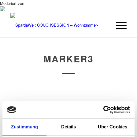
Moderiert von
MARKER3
/
/
27. FEBRUAR 2016
0 KOMMENTARE
VON
_UPON_GMBH
Eintrag teilen
Zustimmung
Details
Über Cookies